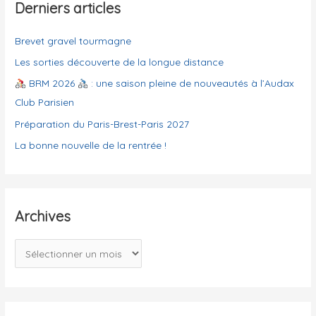
g
Derniers articles
Trois-
:
o
Châteaux
Brevet gravel tourmagne
r
i
Les sorties découverte de la longue distance
e
BRM 2026
: une saison pleine de nouveautés à l’Audax
s
Club Parisien
Préparation du Paris-Brest-Paris 2027
La bonne nouvelle de la rentrée !
Archives
A
r
c
h