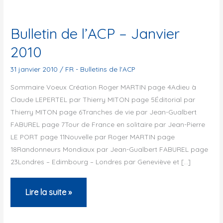
Bulletin de l’ACP – Janvier
2010
31 janvier 2010
/
FR - Bulletins de l'ACP
Sommaire Voeux Création Roger MARTIN page 4Adieu à
Claude LEPERTEL par Thierry MITON page 5Éditorial par
Thierry MITON page 6Tranches de vie par Jean-Gualbert
FABUREL page 7Tour de France en solitaire par Jean-Pierre
LE PORT page 11Nouvelle par Roger MARTIN page
18Randonneurs Mondiaux par Jean-Gualbert FABUREL page
23Londres – Edimbourg – Londres par Geneviève et […]
Bulletin
Lire la suite »
de
l’ACP