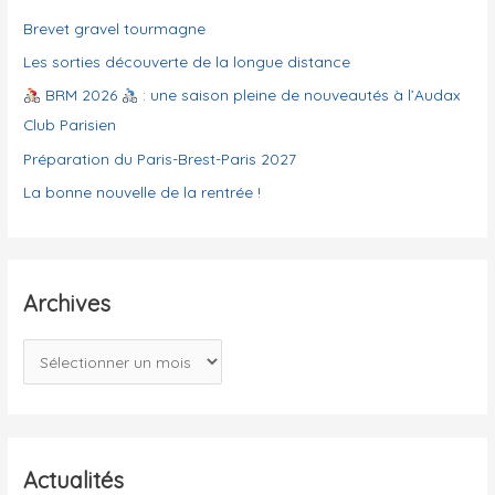
Brevet gravel tourmagne
r
i
Les sorties découverte de la longue distance
e
BRM 2026
: une saison pleine de nouveautés à l’Audax
s
Club Parisien
Préparation du Paris-Brest-Paris 2027
La bonne nouvelle de la rentrée !
Archives
A
r
c
h
i
Actualités