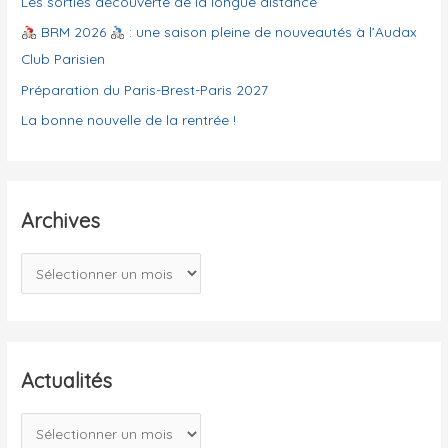
Les sorties découverte de la longue distance
e
BRM 2026
: une saison pleine de nouveautés à l’Audax
s
Club Parisien
Préparation du Paris-Brest-Paris 2027
La bonne nouvelle de la rentrée !
Archives
A
r
c
h
i
Actualités
v
A
e