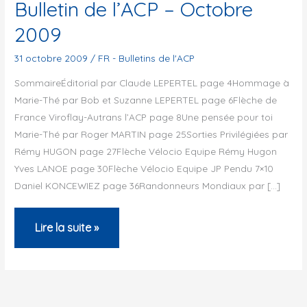
Bulletin de l’ACP – Octobre
2009
31 octobre 2009
/
FR - Bulletins de l'ACP
SommaireÉditorial par Claude LEPERTEL page 4Hommage à
Marie-Thé par Bob et Suzanne LEPERTEL page 6Flèche de
France Viroflay-Autrans l’ACP page 8Une pensée pour toi
Marie-Thé par Roger MARTIN page 25Sorties Privilégiées par
Rémy HUGON page 27Flèche Vélocio Equipe Rémy Hugon
Yves LANOE page 30Flèche Vélocio Equipe JP Pendu 7×10
Daniel KONCEWIEZ page 36Randonneurs Mondiaux par […]
Bulletin
Lire la suite »
de
l’ACP
–
Octobre