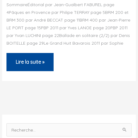
SommaireÉditorial par Jean-Gualbert FABUREL page
4Pâques en Provence par Philipe TERRAY page 5BRM 200 et
BRM 300 par André BECCAT page 11BRM 400 par Jean-Pierre
LE PORT page 15PBP 2011 par Yves LANOE page 20PBP 2011
par Yvan LUCHINI page 22Ballade en solitaire (2/2) par Denis
BOITELLE page 29Le Grand Huit Bavarois 2011 par Sophie
Bulletin
Lire la suite »
de
l’ACP
–
Octobre
2011
R
e