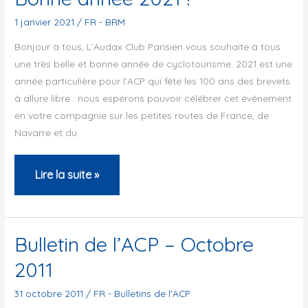
l’ACP
1 janvier 2021
/
FR - BRM
au
Bonjour à tous, L’Audax Club Parisien vous souhaite à tous
départ
une très belle et bonne année de cyclotourisme. 2021 est une
de
année particulière pour l’ACP qui fête les 100 ans des brevets
Noisiel
à allure libre : nous espérons pouvoir célébrer cet événement
et
en votre compagnie sur les petites routes de France, de
en
Navarre et du
Corse
Bonne
Lire la suite »
année
2021
!
Bulletin de l’ACP – Octobre
2011
31 octobre 2011
/
FR - Bulletins de l'ACP