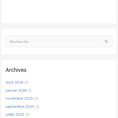
i
t
é
s
R
e
c
h
e
Archives
r
c
août 2026
(1)
h
janvier 2026
(1)
e
novembre 2025
(2)
r
septembre 2025
(1)
juillet 2025
(1)
: