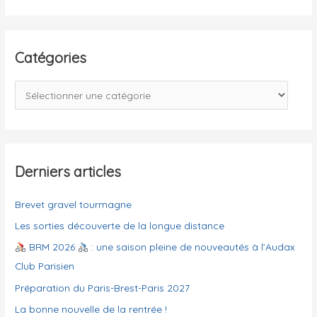
c
h
e
Catégories
r
c
C
h
a
e
t
r
é
g
Derniers articles
:
o
Brevet gravel tourmagne
r
i
Les sorties découverte de la longue distance
e
BRM 2026
: une saison pleine de nouveautés à l’Audax
s
Club Parisien
Préparation du Paris-Brest-Paris 2027
La bonne nouvelle de la rentrée !