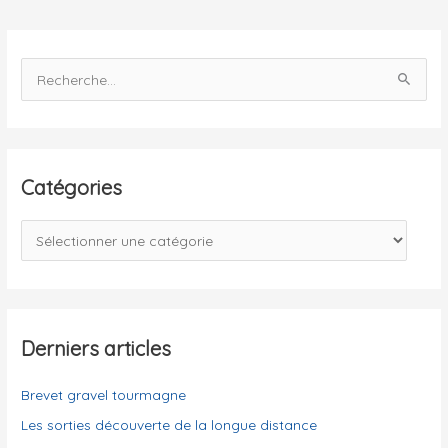
Parisien
R
e
c
h
e
Catégories
r
c
C
h
a
e
t
r
é
g
Derniers articles
:
o
Brevet gravel tourmagne
r
i
Les sorties découverte de la longue distance