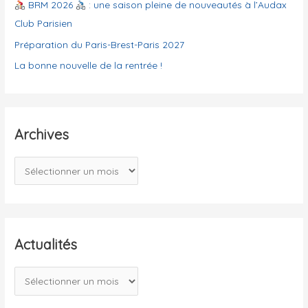
e
BRM 2026
: une saison pleine de nouveautés à l’Audax
s
Club Parisien
Préparation du Paris-Brest-Paris 2027
La bonne nouvelle de la rentrée !
Archives
A
r
c
h
i
Actualités
v
A
e
c
s