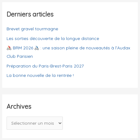
r
é
g
Derniers articles
:
o
Brevet gravel tourmagne
r
i
Les sorties découverte de la longue distance
e
BRM 2026
: une saison pleine de nouveautés à l’Audax
s
Club Parisien
Préparation du Paris-Brest-Paris 2027
La bonne nouvelle de la rentrée !
Archives
A
r
c