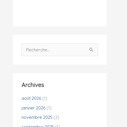
i
t
é
s
R
e
c
h
e
Archives
r
c
août 2026
(1)
h
janvier 2026
(1)
e
novembre 2025
(2)
r
septembre 2025
(1)