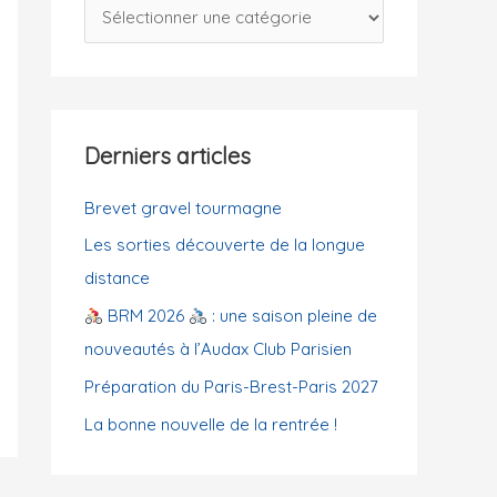
C
c
a
h
t
e
é
r
g
Derniers articles
o
:
r
Brevet gravel tourmagne
i
Les sorties découverte de la longue
e
distance
s
BRM 2026
: une saison pleine de
nouveautés à l’Audax Club Parisien
Préparation du Paris-Brest-Paris 2027
La bonne nouvelle de la rentrée !