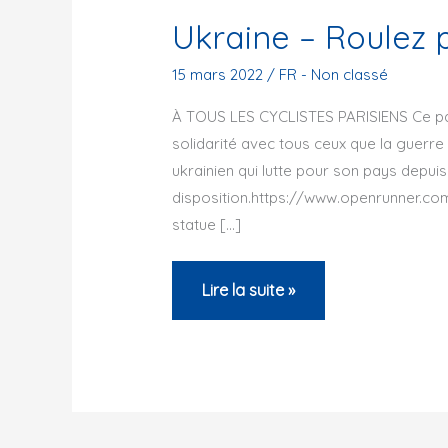
Ukraine – Roulez p
15 mars 2022
/
FR - Non classé
À TOUS LES CYCLISTES PARISIENS Ce par
solidarité avec tous ceux que la guerre p
ukrainien qui lutte pour son pays depuis
disposition.https://www.openrunner.com
statue […]
Ukraine
Lire la suite »
–
Roulez
pour
la
paix