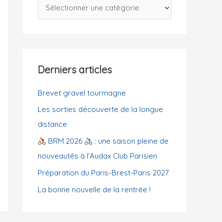
C
c
a
h
t
e
é
r
g
Derniers articles
o
:
r
Brevet gravel tourmagne
i
Les sorties découverte de la longue
e
distance
s
BRM 2026
: une saison pleine de
nouveautés à l’Audax Club Parisien
Préparation du Paris-Brest-Paris 2027
La bonne nouvelle de la rentrée !