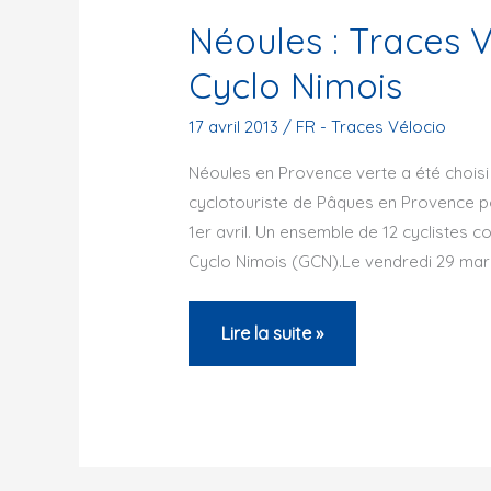
Néoules : Traces 
Cyclo Nimois
17 avril 2013
/
FR - Traces Vélocio
Néoules en Provence verte a été choisi
cyclotouriste de Pâques en Provence p
1er avril. Un ensemble de 12 cyclistes 
Cyclo Nimois (GCN).Le vendredi 29 ma
Néoules
Lire la suite »
:
Traces
Vélocio
2013
du