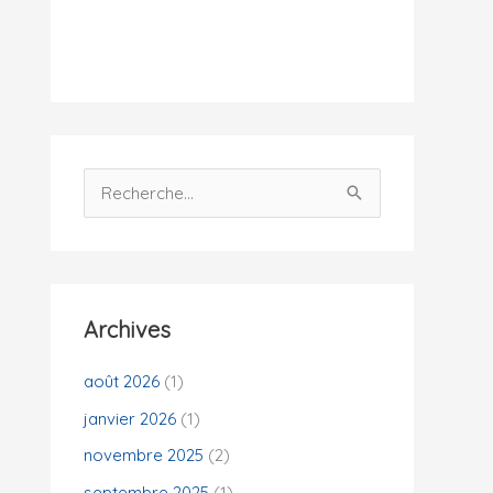
i
t
é
s
R
e
c
h
e
Archives
r
c
août 2026
(1)
h
janvier 2026
(1)
e
novembre 2025
(2)
r
septembre 2025
(1)