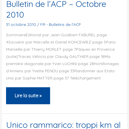
Bulletin de l’ACP – Octobre
2010
31 octobre 2010
/
FR - Bulletins de l'ACP
SommaireÉditorial par Jean-Gualbert FABUREL page
4Souvenir par Marcelle et Daniel KONCEWIEZ page 5Paris-
Marseille par Thierry MORLET page 7Pâques en Provence
(suite)Traces Vélocio par Claudy GAUTHIER page 18Ma
première diagonale par Yvan LUCHINI page 28Hortillonages
d’Amiens par Yvette PENDU page 33Randonner aux Etats-
Unis par Sophie MATTER page 37 Téléchargement :
Bulletin
Lire la suite »
de
l’ACP
–
Unico rammarico: troppi km al
Octobre