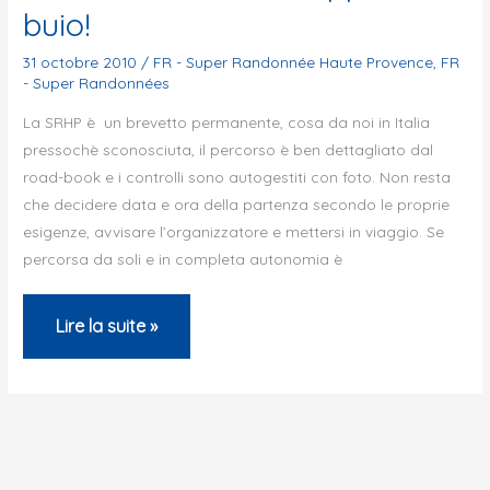
buio!
2010
31 octobre 2010
/
FR - Super Randonnée Haute Provence
,
FR
- Super Randonnées
La SRHP è un brevetto permanente, cosa da noi in Italia
pressochè sconosciuta, il percorso è ben dettagliato dal
road-book e i controlli sono autogestiti con foto. Non resta
che decidere data e ora della partenza secondo le proprie
esigenze, avvisare l’organizzatore e mettersi in viaggio. Se
percorsa da soli e in completa autonomia è
Unico
Lire la suite »
rammarico:
troppi
km
al
buio!