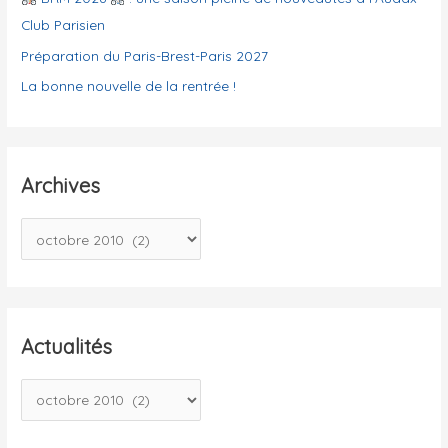
s
Club Parisien
Préparation du Paris-Brest-Paris 2027
La bonne nouvelle de la rentrée !
Archives
A
r
c
h
i
Actualités
v
A
e
c
s
t