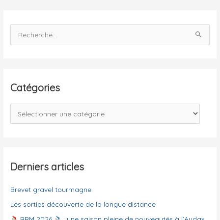
R
e
c
h
e
Catégories
r
c
C
h
a
e
t
r
é
g
Derniers articles
:
o
Brevet gravel tourmagne
r
i
Les sorties découverte de la longue distance
e
BRM 2026
: une saison pleine de nouveautés à l’Audax