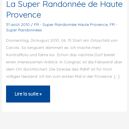
La Super Randonnée de Haute
Provence
31 août 2010
/
FR - Super Randonnée Haute Provence
,
FR -
Super Randonnées
Donnerstag, 26.August 2010, 06 :15 Start am Ortsschild von
Carcès. So langsam dämmert es. Ich mache mein
Kontrollfoto und fahre los. Schon das nächste Dorf bietet
einen interessanten Anblick. In Cotignac ist die Felswand über
dem Ort durchlöchert. Die Strecke des RdHP ist für mich
völliges Neuland. Ich bin zum ersten Mal in der Provence. […]
La
Lire la suite »
Super
Randonnée
de
Haute