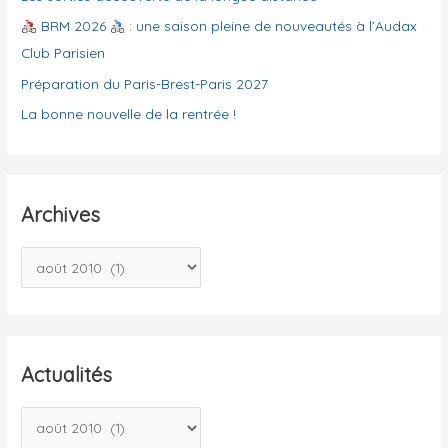
e
BRM 2026
: une saison pleine de nouveautés à l’Audax
s
Club Parisien
Préparation du Paris-Brest-Paris 2027
La bonne nouvelle de la rentrée !
Archives
A
r
c
h
i
Actualités
v
A
e
c