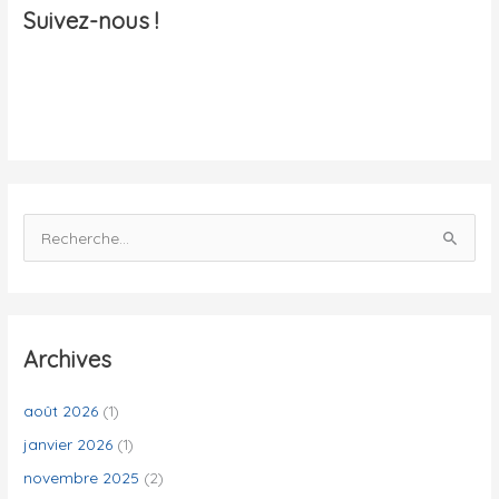
a
Suivez-nous !
l
i
t
é
s
R
e
c
h
e
Archives
r
c
août 2026
(1)
h
janvier 2026
(1)
e
novembre 2025
(2)
r