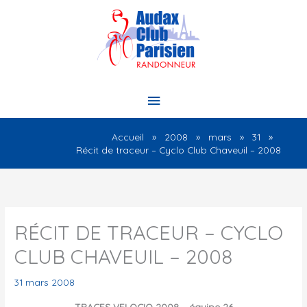
Aller
au
contenu
Menu
principal
Accueil
2008
mars
31
Récit de traceur – Cyclo Club Chaveuil – 2008
RÉCIT DE TRACEUR – CYCLO
CLUB CHAVEUIL – 2008
31 mars 2008
TRACES VELOCIO 2008 – équipe 26