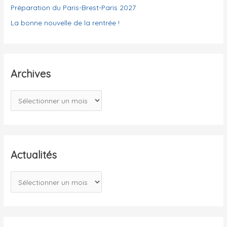
Préparation du Paris-Brest-Paris 2027
La bonne nouvelle de la rentrée !
Archives
A
r
c
h
i
Actualités
v
A
e
c
s
t
u