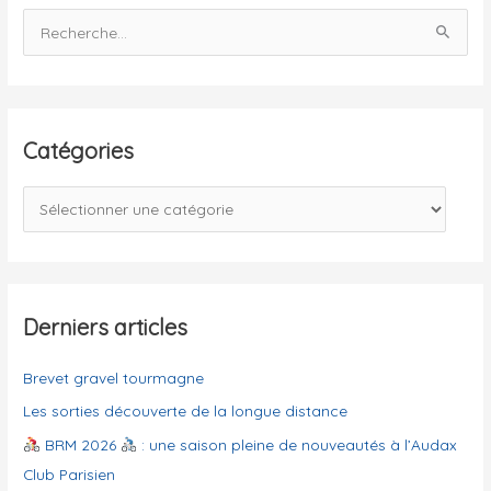
R
e
c
h
e
Catégories
r
c
C
h
a
e
t
r
é
g
Derniers articles
:
o
Brevet gravel tourmagne
r
i
Les sorties découverte de la longue distance
e
BRM 2026
: une saison pleine de nouveautés à l’Audax
s
Club Parisien