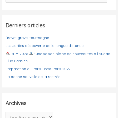
h
a
e
t
r
é
g
Derniers articles
:
o
Brevet gravel tourmagne
r
i
Les sorties découverte de la longue distance
e
BRM 2026
: une saison pleine de nouveautés à l’Audax
s
Club Parisien
Préparation du Paris-Brest-Paris 2027
La bonne nouvelle de la rentrée !
Archives
A