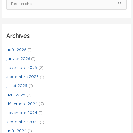
R
e
c
h
e
Archives
r
c
août 2026
(1)
h
janvier 2026
(1)
e
novembre 2025
(2)
r
septembre 2025
(1)
juillet 2025
(1)
:
avril 2025
(2)
décembre 2024
(2)
novembre 2024
(1)
septembre 2024
(1)
août 2024
(1)