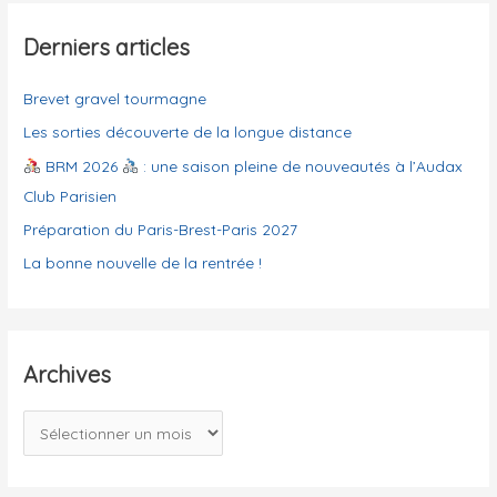
r
é
g
Derniers articles
:
o
Brevet gravel tourmagne
r
i
Les sorties découverte de la longue distance
e
BRM 2026
: une saison pleine de nouveautés à l’Audax
s
Club Parisien
Préparation du Paris-Brest-Paris 2027
La bonne nouvelle de la rentrée !
Archives
A
r
c