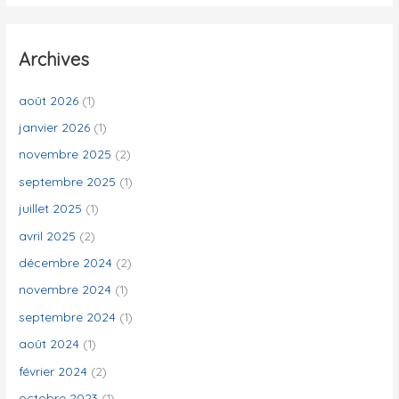
c
h
e
Archives
r
c
août 2026
(1)
h
janvier 2026
(1)
e
novembre 2025
(2)
r
septembre 2025
(1)
juillet 2025
(1)
:
avril 2025
(2)
décembre 2024
(2)
novembre 2024
(1)
septembre 2024
(1)
août 2024
(1)
février 2024
(2)
octobre 2023
(1)