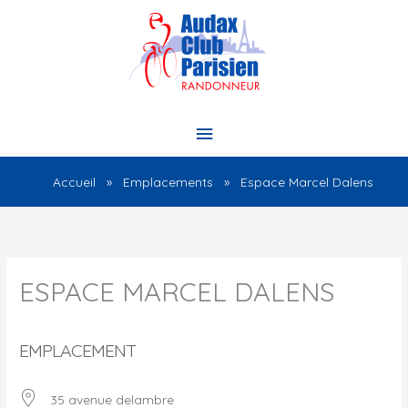
Aller
au
contenu
Menu
principal
Accueil
Emplacements
Espace Marcel Dalens
ESPACE MARCEL DALENS
EMPLACEMENT
35 avenue delambre