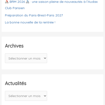
e
BRM 2026
: une saison pleine de nouveautés à l’Audax
s
Club Parisien
Préparation du Paris-Brest-Paris 2027
La bonne nouvelle de la rentrée !
Archives
A
r
c
h
i
Actualités
v
A
e
c
s