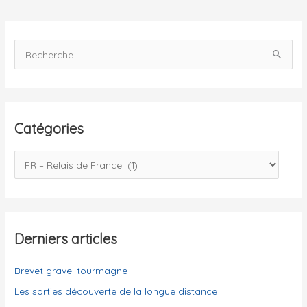
France
R
e
c
h
e
Catégories
r
c
C
h
a
e
t
r
é
g
Derniers articles
:
o
Brevet gravel tourmagne
r
i
Les sorties découverte de la longue distance