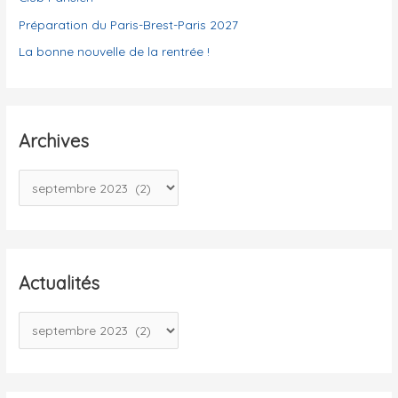
Préparation du Paris-Brest-Paris 2027
La bonne nouvelle de la rentrée !
Archives
A
r
c
h
i
Actualités
v
A
e
c
s
t
u