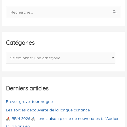
R
e
c
h
e
Catégories
r
c
C
h
a
e
t
r
é
g
Derniers articles
:
o
Brevet gravel tourmagne
r
i
Les sorties découverte de la longue distance
e
BRM 2026
: une saison pleine de nouveautés à l’Audax
s
Club Parisien