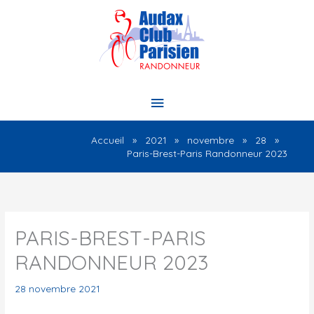
Aller
au
contenu
Menu
principal
Accueil
2021
novembre
28
Paris-Brest-Paris Randonneur 2023
PARIS-BREST-PARIS
RANDONNEUR 2023
28 novembre 2021