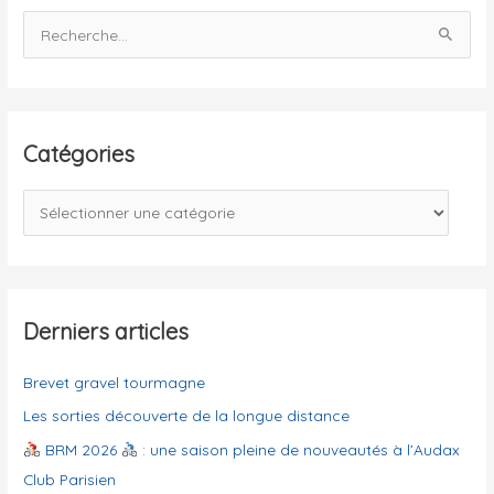
R
e
c
h
e
Catégories
r
c
C
h
a
e
t
r
é
g
Derniers articles
:
o
Brevet gravel tourmagne
r
i
Les sorties découverte de la longue distance
e
BRM 2026
: une saison pleine de nouveautés à l’Audax
s
Club Parisien