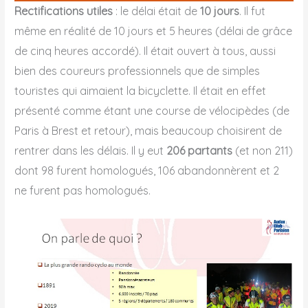
Rectifications utiles
: le délai était de
10 jours
. Il fut
même en réalité de 10 jours et 5 heures (délai de grâce
de cinq heures accordé). Il était ouvert à tous, aussi
bien des coureurs professionnels que de simples
touristes qui aimaient la bicyclette. Il était en effet
présenté comme étant une course de vélocipèdes (de
Paris à Brest et retour), mais beaucoup choisirent de
rentrer dans les délais. Il y eut
206 partants
(et non 211)
dont 98 furent homologués, 106 abandonnèrent et 2
ne furent pas homologués.