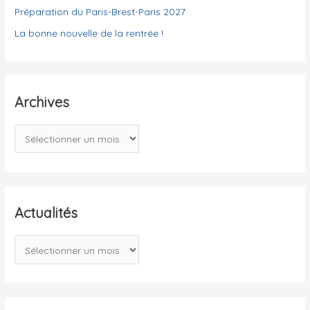
Préparation du Paris-Brest-Paris 2027
La bonne nouvelle de la rentrée !
Archives
A
r
c
h
i
Actualités
v
A
e
c
s
t
u