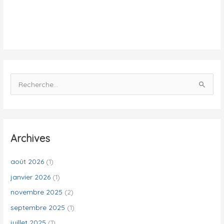
i
t
é
s
R
e
c
h
e
Archives
r
c
août 2026
(1)
h
janvier 2026
(1)
e
novembre 2025
(2)
r
septembre 2025
(1)
juillet 2025
(1)