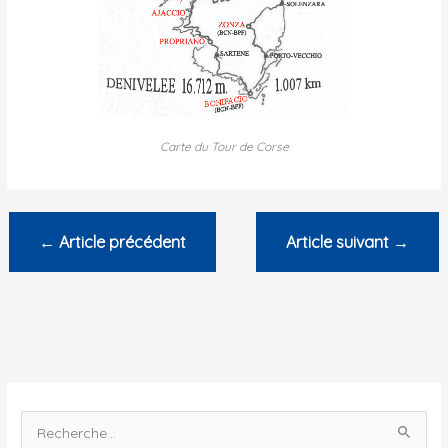
Carte du Tour de Corse
←
Article précédent
Article suivant
→
R