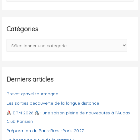
e
c
h
e
Catégories
r
c
C
h
a
e
t
r
é
g
Derniers articles
:
o
Brevet gravel tourmagne
r
i
Les sorties découverte de la longue distance
e
BRM 2026
: une saison pleine de nouveautés à l’Audax
s
Club Parisien
Préparation du Paris-Brest-Paris 2027
La bonne nouvelle de la rentrée !