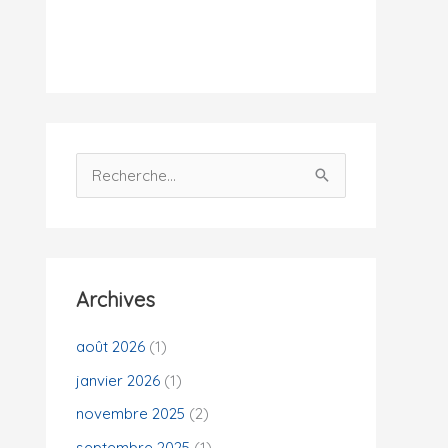
i
t
é
s
R
e
c
h
e
Archives
r
c
août 2026
(1)
h
janvier 2026
(1)
e
novembre 2025
(2)
r
septembre 2025
(1)