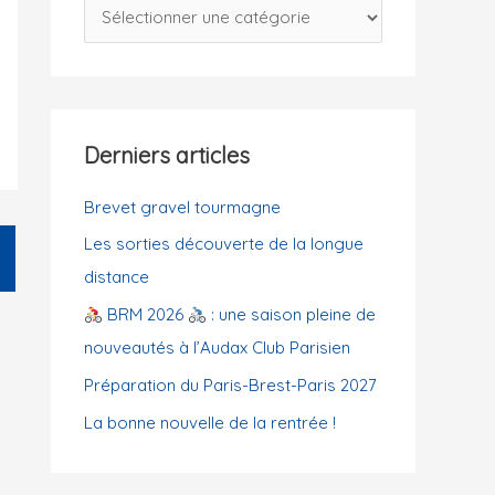
C
c
a
h
t
e
é
r
g
Derniers articles
o
:
r
Brevet gravel tourmagne
i
Les sorties découverte de la longue
e
distance
s
BRM 2026
: une saison pleine de
nouveautés à l’Audax Club Parisien
Préparation du Paris-Brest-Paris 2027
La bonne nouvelle de la rentrée !