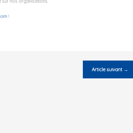
t sur nos organisations.
.com
!
Article suivant
→