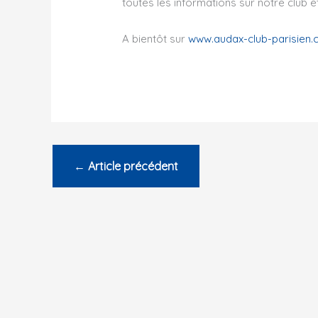
toutes les informations sur notre club e
A bientôt sur
www.audax-club-parisien
←
Article précédent