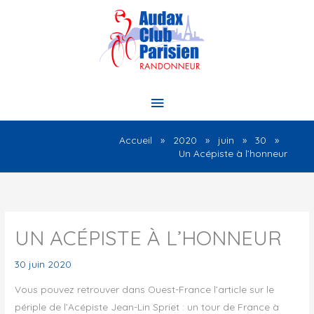
Aller
au
contenu
Menu
principal
Accueil
2020
juin
30
Un Acépiste à l’honneur
UN ACÉPISTE À L’HONNEUR
30 juin 2020
Vous pouvez retrouver dans Ouest-France l’article sur le
périple de l’Acépiste Jean-Lin Spriet : un tour de France à