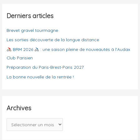
r
é
g
Derniers articles
:
o
Brevet gravel tourmagne
r
i
Les sorties découverte de la longue distance
e
BRM 2026
: une saison pleine de nouveautés à l’Audax
s
Club Parisien
Préparation du Paris-Brest-Paris 2027
La bonne nouvelle de la rentrée !
Archives
A
r
c