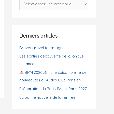
C
c
a
h
t
e
é
r
g
Derniers articles
o
:
r
Brevet gravel tourmagne
i
Les sorties découverte de la longue
e
distance
s
BRM 2026
: une saison pleine de
nouveautés à l’Audax Club Parisien
Préparation du Paris-Brest-Paris 2027
La bonne nouvelle de la rentrée !