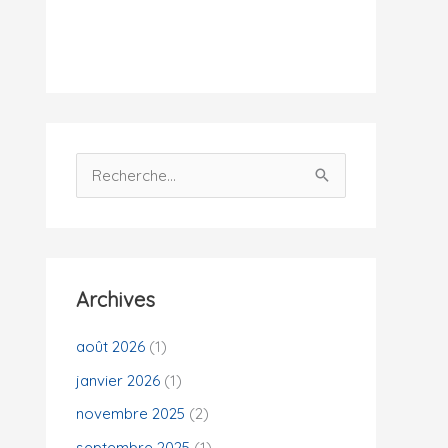
i
t
é
s
R
e
c
h
e
Archives
r
c
août 2026
(1)
h
janvier 2026
(1)
e
novembre 2025
(2)
r
septembre 2025
(1)