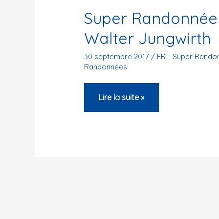
Super Randonnée 
Walter Jungwirth
30 septembre 2017
/
FR - Super Rando
Randonnées
Super
Lire la suite »
Randonnée
Côtes
de
Bourgogne
–
Walter
Jungwirth