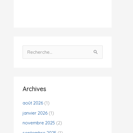
i
t
é
s
R
e
c
h
e
Archives
r
c
août 2026
(1)
h
janvier 2026
(1)
e
novembre 2025
(2)
r
septembre 2025
(1)