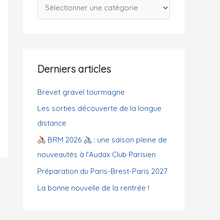
C
c
a
h
t
e
é
r
g
Derniers articles
o
:
r
Brevet gravel tourmagne
i
Les sorties découverte de la longue
e
distance
s
BRM 2026
: une saison pleine de
nouveautés à l’Audax Club Parisien
Préparation du Paris-Brest-Paris 2027
La bonne nouvelle de la rentrée !