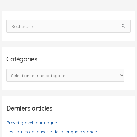
du
26
au
R
28
e
juillet
c
2015
h
e
Catégories
r
c
C
h
a
e
t
r
é
g
Derniers articles
:
o
Brevet gravel tourmagne
r
i
Les sorties découverte de la longue distance