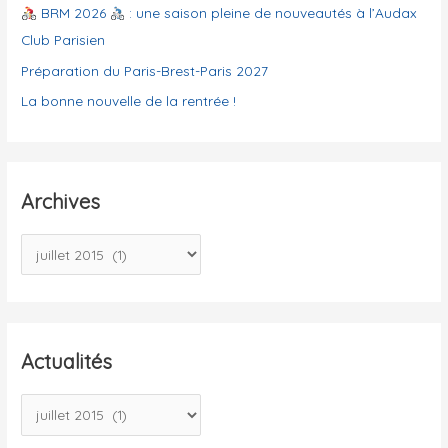
e
BRM 2026
: une saison pleine de nouveautés à l’Audax
s
Club Parisien
Préparation du Paris-Brest-Paris 2027
La bonne nouvelle de la rentrée !
Archives
A
r
c
h
i
Actualités
v
A
e
c
s