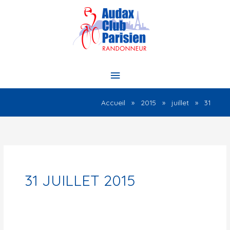
Aller
au
contenu
Menu
principal
Accueil
2015
juillet
31
31 JUILLET 2015