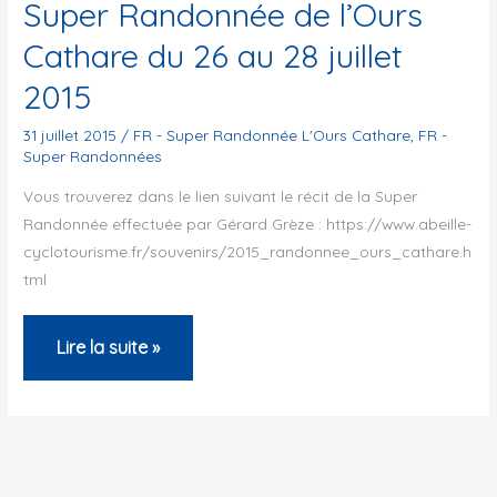
Super Randonnée de l’Ours
Cathare du 26 au 28 juillet
2015
31 juillet 2015
/
FR - Super Randonnée L'Ours Cathare
,
FR -
Super Randonnées
Vous trouverez dans le lien suivant le récit de la Super
Randonnée effectuée par Gérard Grèze : https://www.abeille-
cyclotourisme.fr/souvenirs/2015_randonnee_ours_cathare.h
tml
Super
Lire la suite »
Randonnée
de
l’Ours
Cathare