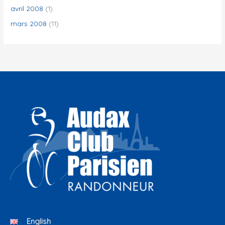
avril 2008
(1)
mars 2008
(11)
English