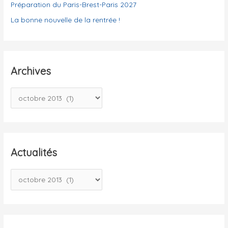
Préparation du Paris-Brest-Paris 2027
La bonne nouvelle de la rentrée !
Archives
A
r
c
h
i
Actualités
v
A
e
c
s
t
u