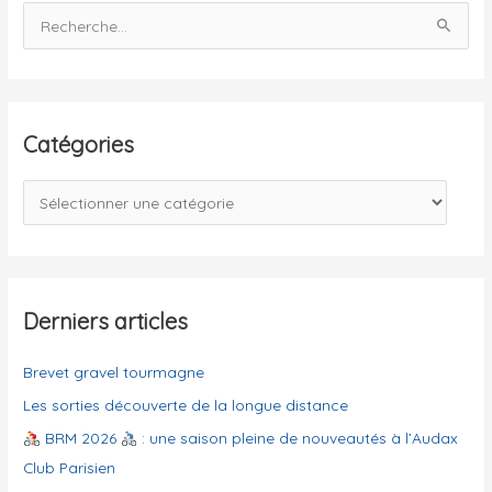
R
e
c
h
e
Catégories
r
c
C
h
a
e
t
r
é
g
Derniers articles
:
o
Brevet gravel tourmagne
r
i
Les sorties découverte de la longue distance
e
BRM 2026
: une saison pleine de nouveautés à l’Audax
s
Club Parisien