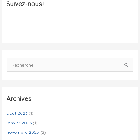
a
Suivez-nous !
l
i
t
é
s
R
e
c
h
e
Archives
r
c
août 2026
(1)
h
janvier 2026
(1)
e
novembre 2025
(2)
r