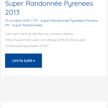
Super Randonnée Pyrenees
2013
31 octobre 2013
/
FR - Super Randonnée Pyrénées-Pirineos
,
FR - Super Randonnées
Lien vers l’article de Marcus Jackson-Baker :
http://www.marcusjb.com/blog/2013/10/30/super-
randonnee-pyrenees-2013/
Super
Lire la suite »
Randonnée
Pyrenees
2013