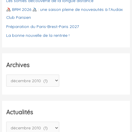
Les sorties découverte de la longue distance
e
BRM 2026
: une saison pleine de nouveautés à l’Audax
s
Club Parisien
Préparation du Paris-Brest-Paris 2027
La bonne nouvelle de la rentrée !
Archives
A
r
c
h
i
Actualités
v
A
e