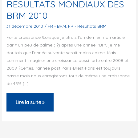
RESULTATS MONDIAUX DES
BRM 2010
31 décembre 2010
/
FR - BRM
,
FR - Résultats BRM
Forte croissance !Lorsque je titrais l’an dernier mon article
par « Un peu de calme ( ?) après une année PBP», je me
doutais que l’année suivante serait moins calme. Mais
comment imaginer une croissance aussi forte entre 2008 et
2009 ?Certes, l’année post Paris-Brest-Paris est toujours
basse mais nous enregistrons tout de même une croissance
de 45% […]
RESULTATS
Lire la suite »
MONDIAUX
DES
BRM
2010