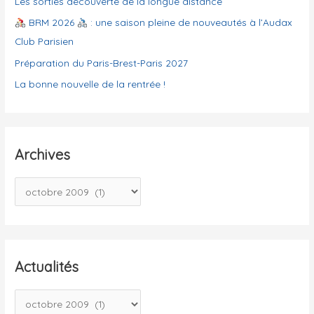
Les sorties découverte de la longue distance
e
BRM 2026
: une saison pleine de nouveautés à l’Audax
s
Club Parisien
Préparation du Paris-Brest-Paris 2027
La bonne nouvelle de la rentrée !
Archives
A
r
c
h
i
Actualités
v
A
e