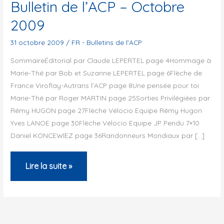
Bulletin de l’ACP – Octobre
2009
31 octobre 2009
/
FR - Bulletins de l'ACP
SommaireÉditorial par Claude LEPERTEL page 4Hommage à
Marie-Thé par Bob et Suzanne LEPERTEL page 6Flèche de
France Viroflay-Autrans l’ACP page 8Une pensée pour toi
Marie-Thé par Roger MARTIN page 25Sorties Privilégiées par
Rémy HUGON page 27Flèche Vélocio Equipe Rémy Hugon
Yves LANOE page 30Flèche Vélocio Equipe JP Pendu 7×10
Daniel KONCEWIEZ page 36Randonneurs Mondiaux par […]
Bulletin
Lire la suite »
de
l’ACP
–
Octobre