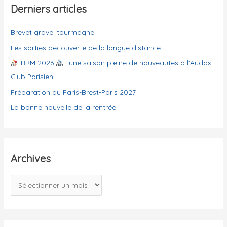
g
Derniers articles
:
o
Brevet gravel tourmagne
r
i
Les sorties découverte de la longue distance
e
BRM 2026
: une saison pleine de nouveautés à l’Audax
s
Club Parisien
Préparation du Paris-Brest-Paris 2027
La bonne nouvelle de la rentrée !
Archives
A
r
c
h