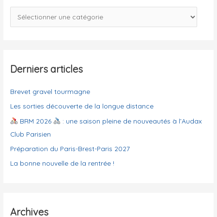
c
C
h
a
e
t
r
é
g
Derniers articles
:
o
Brevet gravel tourmagne
r
i
Les sorties découverte de la longue distance
e
BRM 2026
: une saison pleine de nouveautés à l’Audax
s
Club Parisien
Préparation du Paris-Brest-Paris 2027
La bonne nouvelle de la rentrée !
Archives