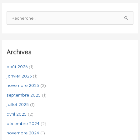
R
e
c
h
e
Archives
r
c
août 2026
(1)
h
janvier 2026
(1)
e
novembre 2025
(2)
r
septembre 2025
(1)
juillet 2025
(1)
:
avril 2025
(2)
décembre 2024
(2)
novembre 2024
(1)