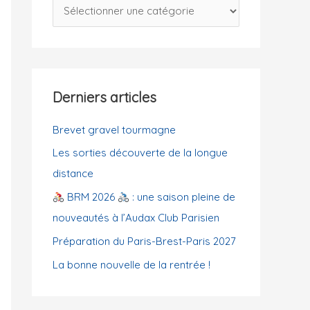
C
c
a
h
t
e
é
r
g
Derniers articles
o
:
r
Brevet gravel tourmagne
i
Les sorties découverte de la longue
e
distance
s
BRM 2026
: une saison pleine de
nouveautés à l’Audax Club Parisien
Préparation du Paris-Brest-Paris 2027
La bonne nouvelle de la rentrée !