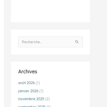
i
t
é
s
R
e
c
h
e
Archives
r
c
août 2026
(1)
h
janvier 2026
(1)
e
novembre 2025
(2)
r
septembre 2025
(1)