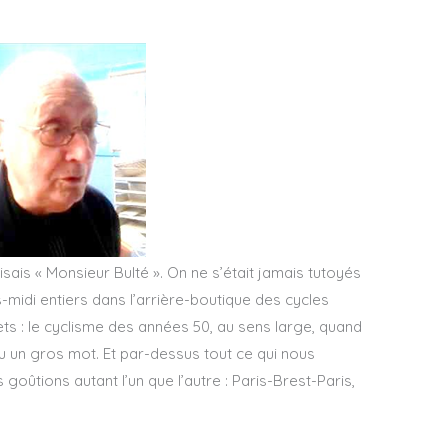
disais « Monsieur Bulté ». On ne s’était jamais tutoyés
-midi entiers dans l’arrière-boutique des cycles
ts : le cyclisme des années 50, au sens large, quand
u un gros mot. Et par-dessus tout ce qui nous
 goûtions autant l’un que l’autre : Paris-Brest-Paris,