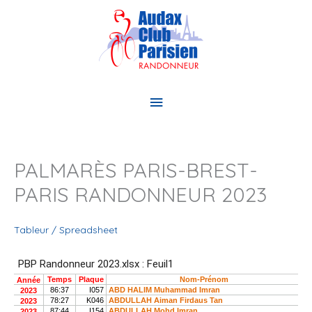
Aller
au
contenu
Menu
principal
PALMARÈS PARIS-BREST-
PARIS RANDONNEUR 2023
Tableur / Spreadsheet