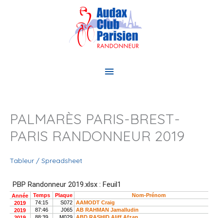
Aller
au
contenu
Menu
principal
PALMARÈS PARIS-BREST-
PARIS RANDONNEUR 2019
Tableur / Spreadsheet