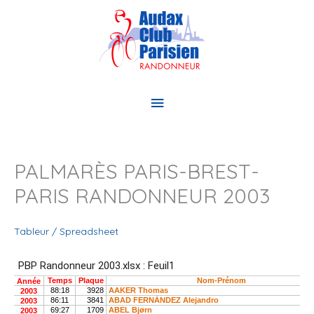
Aller
au
contenu
Menu
principal
PALMARÈS PARIS-BREST-
PARIS RANDONNEUR 2003
Tableur / Spreadsheet