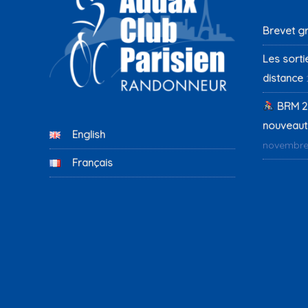
Brevet g
Les sorti
distance
BRM 2
nouveauté
English
novembre
Français