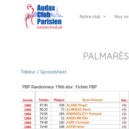
Aller
au
Notre club
Nos or
contenu
PALMARÈS
Tableur / Spreadsheet