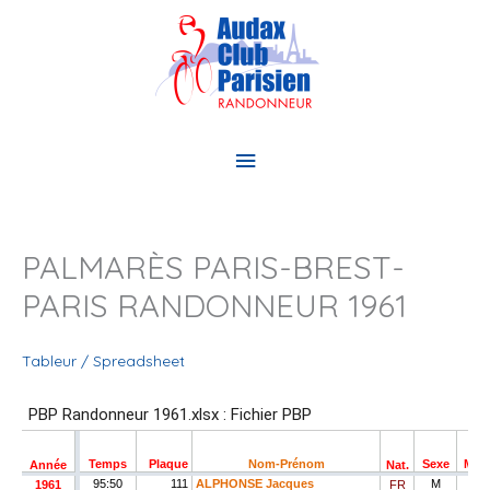
Aller
au
contenu
Menu
principal
PALMARÈS PARIS-BREST-
PARIS RANDONNEUR 1961
Tableur / Spreadsheet