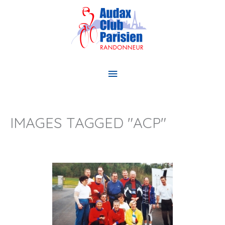
Aller
au
contenu
Menu
principal
IMAGES TAGGED "ACP"