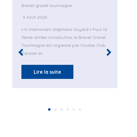
Brevet gravel tourmagne
L
d
3 Août 2026
« In memoriam Stéphane Goyard » Pour la
D
3ème année consécutive, le Brevet Gravel
P
Tourmagne est organisé par l’Audax Club
d
Parisien et…
p
Lire la suite