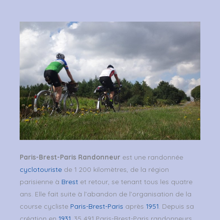
Paris-Brest-Paris Randonneur
est une randonnée
cyclotouriste
de 1 200 kilomètres, de la région
parisienne à
Brest
et retour, se tenant tous les quatre
ans. Elle fait suite à l’abandon de l’organisation de la
course cycliste
Paris-Brest-Paris
après
1951
. Depuis sa
création en
1931
, 35 491 Paris-Brest-Paris randonneurs